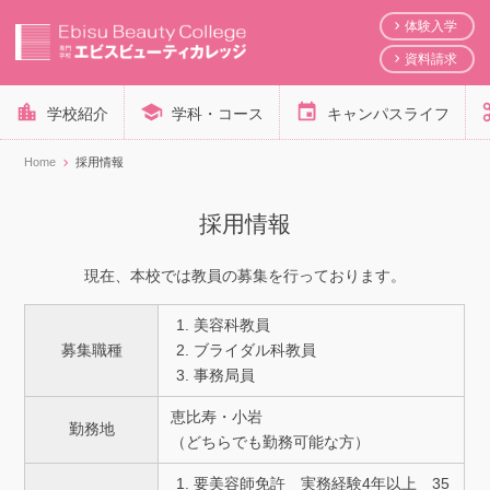
体験入学
資料請求
学校紹介
学科・コース
キャンパスライフ
Home
採用情報
採用情報
現在、本校では教員の募集を行っております。
美容科教員
募集職種
ブライダル科教員
事務局員
恵比寿・小岩
勤務地
（どちらでも勤務可能な方）
要美容師免許 実務経験4年以上 35