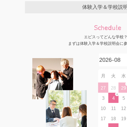
体験入学＆学校説
Schedule
エビスってどんな学校
まずは体験入学＆学校説明会に
月
火
水
27
28
29
+
3
4
5
10
11
12
17
18
19