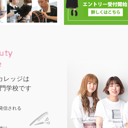
auty
e
カレッジは
門学校です
発信される