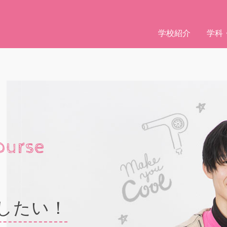
学校紹介
学科
 course
就職して
愛くしたい