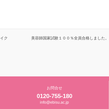
イク
美容師国家試験１００％全員合格しました。
お問合せ
0120-755-180
info@ebisu.ac.jp