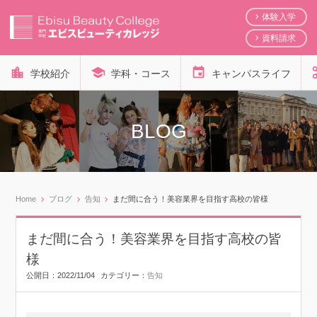
体験入学
資料請求
学校紹介
学科・コース
キャンパスライフ
BLOG
Home
ブログ
告知
まだ間に合う！美容業界を目指す高校の皆様
まだ間に合う！美容業界を目指す高校の皆
様
公開日：
2022/11/04
カテゴリー：
告知