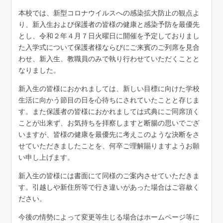
本校では、新型コロナウイルスへの感染拡大防止の観点よ
り、新入生および保護者の皆様の健康と感染予防を最優先
とし、令和２年４月７日火曜日に開催を予定しておりまし
た入学式について保護者様ならびにご来賓のご列席を見合
わせ、新入生、教職員のみで執り行わせていただくことと
なりました。
新入生の皆様におかれましては、新しい目標に向けた学校
生活に向かう節目の日を心待ちにされていたことと存じま
す。また保護者の皆様におかれましては式典にご同席頂く
ことが出来ず、お気持ちを拝察しますと断腸の思いでござ
いますが、皆様の健康を最優先に考えこのような決断をさ
せていただきましたことを、何卒ご理解賜りますようお願
い申し上げます。
新入生の皆様には書面にて同様のご案内させていただきま
す。引越しや新住所等で行き違いがあった場合はご容赦く
ださい。
今後の情勢によって変更等生じる場合はホームページ等に