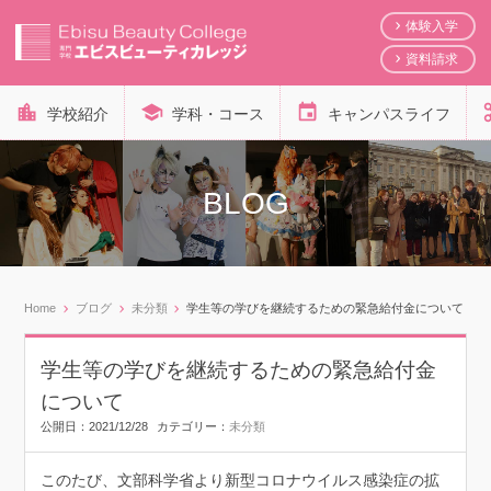
体験入学
資料請求
学校紹介
学科・コース
キャンパスライフ
BLOG
Home
ブログ
未分類
学生等の学びを継続するための緊急給付金について
学生等の学びを継続するための緊急給付金
について
公開日：
2021/12/28
カテゴリー：
未分類
このたび、文部科学省より新型コロナウイルス感染症の拡