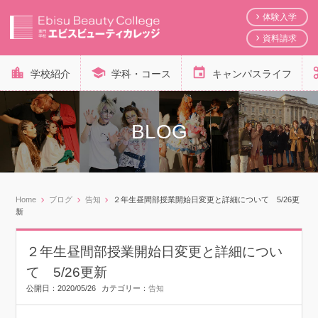
体験入学
資料請求
学校紹介
学科・コース
キャンパスライフ
BLOG
Home
ブログ
告知
２年生昼間部授業開始日変更と詳細について 5/26更
新
２年生昼間部授業開始日変更と詳細につい
て 5/26更新
公開日：
2020/05/26
カテゴリー：
告知