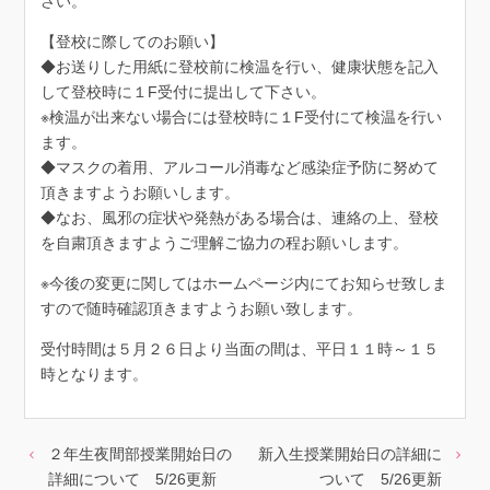
さい。
【登校に際してのお願い】
◆お送りした用紙に登校前に検温を行い、健康状態を記入
して登校時に１F受付に提出して下さい。
※検温が出来ない場合には登校時に１F受付にて検温を行い
ます。
◆マスクの着用、アルコール消毒など感染症予防に努めて
頂きますようお願いします。
◆なお、風邪の症状や発熱がある場合は、連絡の上、登校
を自粛頂きますようご理解ご協力の程お願いします。
※今後の変更に関してはホームページ内にてお知らせ致しま
すので随時確認頂きますようお願い致します。
受付時間は５月２６日より当面の間は、平日１１時～１５
時となります。
２年生夜間部授業開始日の
新入生授業開始日の詳細に
詳細について 5/26更新
ついて 5/26更新