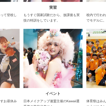
実習
もうすぐ国家試験だから、放課後も実
持って登校し
校内で行わ
技の特訓をしています。
でモデルに
イベント
ごすお昼休み
日本メイクアップ連盟主催のKawaii選
体育祭はみ