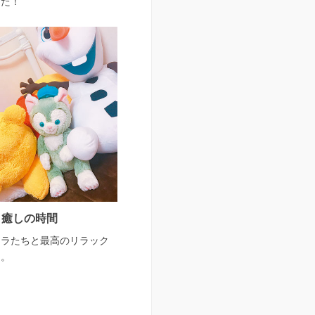
した！
癒しの時間
ャラたちと最高のリラック
ム。