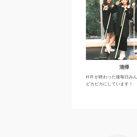
清掃
H R が終わった後毎日み
ピカピカにしています！