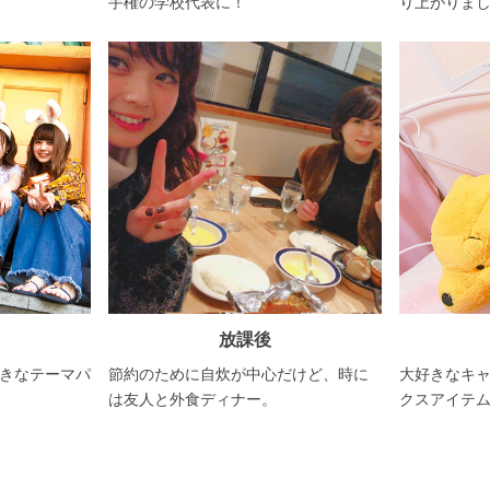
手権の学校代表に！
り上がりま
放課後
節約のために自炊が中心だけど、時に
好きなテーマパ
大好きなキ
は友人と外食ディナー。
クスアイテ