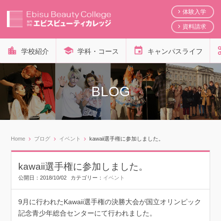
体験入学
資料請求
学校紹介
学科・コース
キャンパスライフ
BLOG
Home
ブログ
イベント
kawaii選手権に参加しました。
kawaii選手権に参加しました。
公開日：
2018/10/02
カテゴリー：
イベント
9月に行われたKawaii選手権の決勝大会が国立オリンピック
記念青少年総合センターにて行われました。